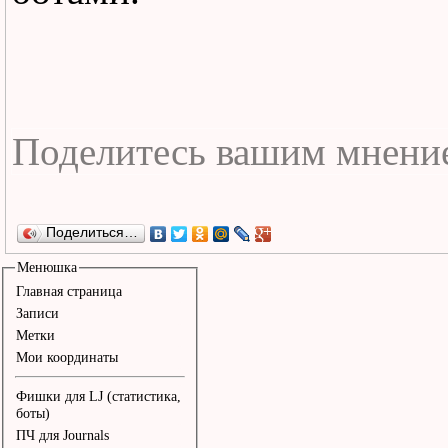
кремлей

Говорят мне - ты здесь,
Белый Снег

Капитан Белый Снег, Кап
Огня

Без тебя мне не петь и 
Поделиться…
не с руки

Менюшка
Главная страница
Как затопленный храм в 
Записи
Метки
реки

Мои координаты
Я держусь на краю, Капи
Фишки для LJ (статистика,
Белый Снег

боты)
ПЧ для Journals