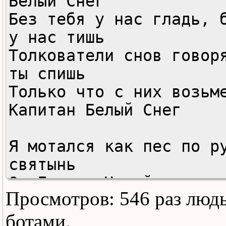
Белый Снег

Без тебя у нас гладь, б
у нас тишь

Толкователи снов говоря
ты спишь

Только что с них возьме
Капитан Белый Снег

Я мотался как пес по ру
святынь

От Долины Царей, до кам
Просмотров: 546 раз люд
холме

И глаза белых ступ и те
ботами.