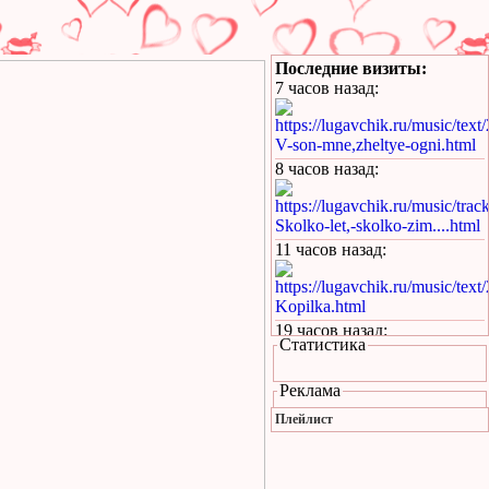
Последние визиты:
7 часов назад
:
https://lugavchik.ru/music/text
V-son-mne,zheltye-ogni.html
8 часов назад
:
https://lugavchik.ru/music/trac
Skolko-let,-skolko-zim....html
11 часов назад
:
https://lugavchik.ru/music/text
Kopilka.html
19 часов назад
:
Статистика
https://lugavchik.ru/music/text
Kukaracha.html
Реклама
21 час назад
:
Плейлист
https://lugavchik.ru/music/text
Bez-boyu.html