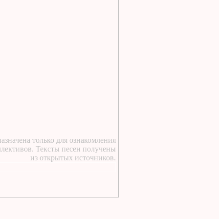
22 часа назад
:
https://lugavchik.ru/music/text
Vdvoem-s-toboy.html
22 часа назад
:
https://lugavchik.ru/music/trac
Buhogo-angela.html
1 день назад
:
у курского вокзала стою
я молодой текст песни
1 день назад
:
https://lugavchik.ru/music/text
Takie-devchonki.html
1 день назад
:
азначена только для ознакомления
ллективов. Тексты песен получены
https://lugavchik.ru/music/text
из открытых источников.
Pesnya-besprizornika.html