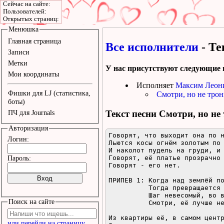
Сейчас на сайте:
Пользователей:
Открытых страниц:
Менюшка
Главная страница
Все исполнители
- Те
Записи
Метки
У нас присутствуют следующие 
Мои координаты
Исполняет
Максим Леон
Фишки для LJ (статистика,
Смотри, но не трон
боты)
Текст песни
Смотри, но не
ПЧ для Journals
Авторизация
Говорят, что выходит она по н
Логин:
Льются косы огнём золотым по 
И наколот пудель на груди, и 
Говорят, её платье прозрачно 
Пароль:
Говорят - его нет.

ПРИПЕВ 1: Когда над землёй по
          Тогда превращается в кошку она.

          Шаг невесомый, во взгляде огонь,

Поиск на сайте
          Смотри, её лучше не тронь.

Из квартиры её, в самом центр
или перейди на страницу