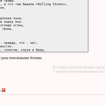
й травы.

, и что там бывали «Rolling Stones»,

он.

розная луна,

- правда, что - нет,

востях.

, сплетни, слухи и бред,

ях.

3 раза поисковыми ботами.
Вся представленая музыка предн
с творчеством музыкальных ко