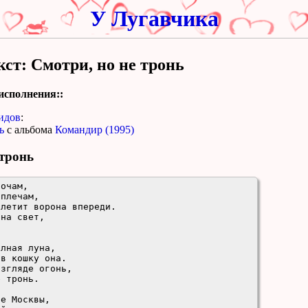
У Лугавчика
кст: Смотри, но не тронь
исполнения::
идов
:
ь
с альбома
Командир (1995)
 тронь
очам,

плечам,

летит ворона впереди.

на свет,

лная луна,

е Москвы,
