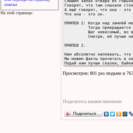
Слышен запах отвара из горько
поиска
Говорят, что там слыхали стон
А ещё говорят, что она - это 
На этой странице:
Что она - это он.

ПРИПЕВ 2: Когда над землёй мо
          Тогда превращается в кошку она.

          Шаг невесомый, во взгляде огонь,

          Смотри, её лучше не тронь.

ПРИПЕВ 2.

Нам абсолютно наплевать, что 
Мы можем факты прочитать в но
Подай нам лучше сказки, байки
И мы сумеем поплясать на кост
Просмотров: 801 раз людьми и 76
ПРИПЕВ 1.

ПРИПЕВ 2.

ПРИПЕВ 1.
Поделиться…