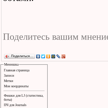
Будут с неба литься зво
трели,

Трели все весенния,

Чтобы колокольчики звен
Цвели цветы хмельныя.

Поделиться…
Обернусь я человеком,

Менюшка
Главная страница
Да вернусь к себе домой
Записи
Метки
Да возьму тебя на ручки
Мои координаты
Мой хороший, мой родной
Фишки для LJ (статистика,
Обернусь я белой кошкой
боты)
ПЧ для Journals