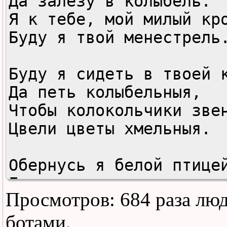
Да залезу в колыбель.

Я к тебе, мой милый кро
Буду я твой менестрель.
Буду я сидеть в твоей к
Да петь колыбельныя,

Чтобы колокольчики звен
Цвели цветы хмельныя.

Обернусь я белой птицей
Да в окошко улечу,

Просмотров: 684 раза лю
Чтобы в ясно небо взвит
К солнца яркому лучу.

ботами.