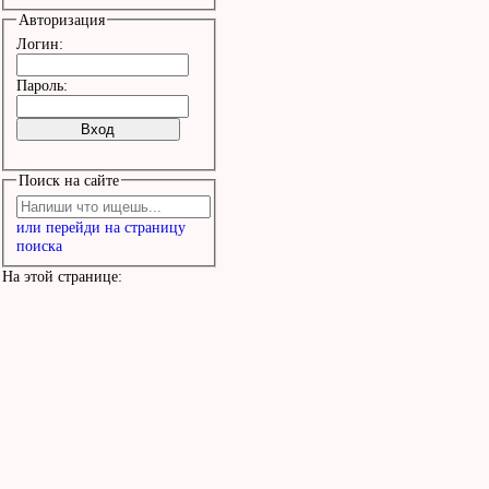
Да залезу в колыбель

Авторизация
Я к тебе, мой милый кро
Логин:
Буду я твой менестрель.
Пароль:
Буду я сидеть в твоей к
Поиск на сайте
Да петь колыбельныя,

или перейди на страницу
Чтобы колокольчики звен
поиска
Цвели цветы хмельныя.
На этой странице: