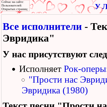
Сейчас на сайте:
У Л
Пользователей:
Открытых страниц:
Все исполнители
- Тек
Эвридика"
У нас присутствуют сле
Исполняет
Рок-оперы
"Прости нас Эврид
Эвридика (1980)
Текст песни
"Прости на