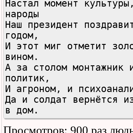
Настал момент культуры,
народы 

Наш президент поздравит
годом, 

И этот миг отметит золо
вином. 

А за столом монтажник и
политик, 

И агроном, и психоанали
Да и солдат вернётся из
в дом. 

Просмотров: 900 раз люд
Новый год на Земле, 
