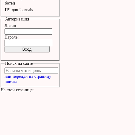
Любимый нами Дед Мороз.
боты)
ПЧ для Journals
Копна волос с оригинало
Авторизация
сходство, 

Логин:
А красный нос - издержк
Пароль:
производства,

Поиск на сайте
Зато в мороз работал бе
или перейди на страницу
нос. 

поиска
На этой странице:
Новый год на Земле, 

Новый год в бутылке, 

Новый год на столе 

В ложке и на вилке. 
