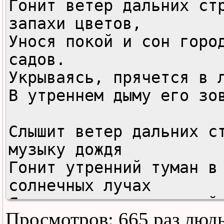
Гонит ветер дальних стр
запахи цветов,

Унося покой и сон город
садов.

Укрываясь, прячется в л
В утреннем дыму его зов
Слышит ветер дальних ст
музыку дождя

Гонит утренний туман в 
солнечных лучах

Я опять машу ему рукой

Просмотров: 665 раз люд
Всем ветрам назло ты ун