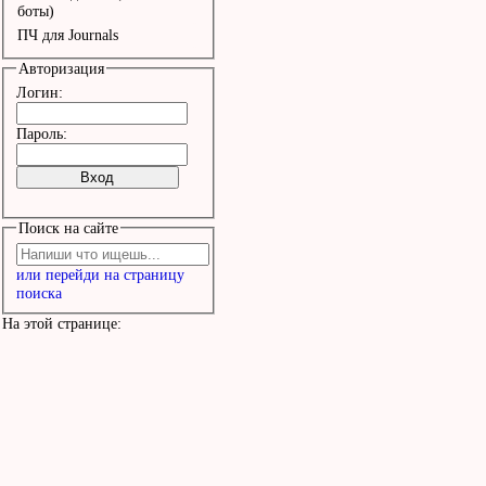
В утреннем дыму его зов
боты)
ПЧ для Journals
зову

Авторизация
Логин:
Унеси меня с собой

Пароль:
Унеси меня с осенней ли
Сколько горя в жизни ес
Поиск на сайте
Найди, найди меня, я з
или перейди на страницу
поиска
На этой странице: