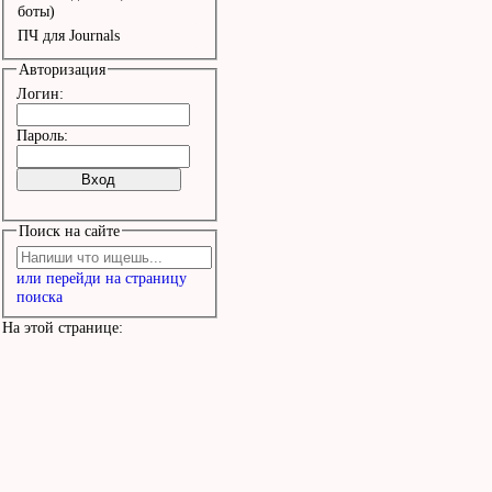
Сердце, сердце грустит.
боты)
ПЧ для Journals
Авторизация
Широка река за небесами
Логин:
И лиха волна за краем з
Пароль:
Я найду тебя и потеряю,
Поцелуй меня и прости.

Поиск на сайте
или перейди на страницу
Пр: Ветер через расстоя
поиска
Песней, песней нашей ст
На этой странице:
Верь мне, через расстав
Сердце, сердце грустит