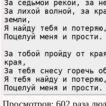
За седьмой рекой, за не
За лихой волной, за кра
земли,

Я найду тебя и потеряю,
Поцелуй меня и прости.

За тобой пройду от края
края,

За тебя снесу горечь об
Я тебя найду и потеряю,
Поцелуй меня и прости.

Просмотров: 602 раза лю
Пр: Ветер через расстоя