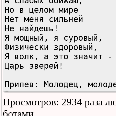
А слабых обижаю,

Но в целом мире

Нет меня сильней

Не найдешь!

Я мощный, я суровый,

Физически здоровый,

Я волк, а это значит -

Царь зверей!

Припев: Молодец, молоде
Он как лев дерется,

Просмотров: 2934 раза л
И от зайца ему

Достается.

ботами.