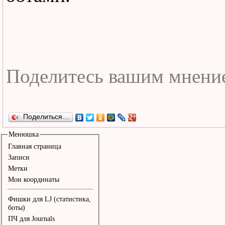
Хоть трус всего боится:
И темноты, и шприца,

Но я любого победить см
Кто смелый?

При всем честном народе
Пусть на меня выходит,

Поделиться…
Менюшка
Главная страница
Я от него возьму и ...

Записи
Метки
Убегу!

Мои координаты
Фишки для LJ (статистика,
Припев: Молодец, молоде
боты)
ПЧ для Journals