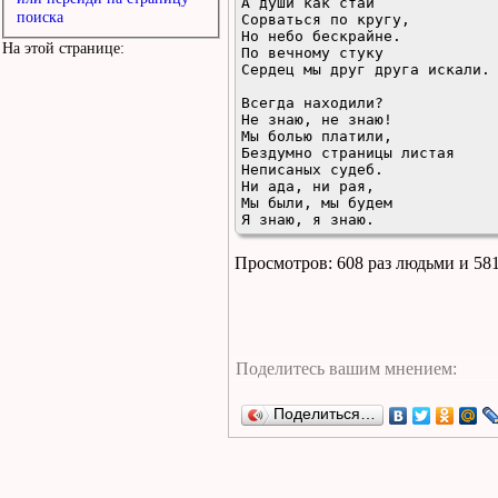
А души как стаи

поиска
Сорваться по кругу,

Но небо бескрайне.

На этой странице:
По вечному стуку

Сердец мы друг друга искали.

Всегда находили?

Не знаю, не знаю!

Мы болью платили,

Бездумно страницы листая

Неписаных судеб.

Ни ада, ни рая,

Мы были, мы будем

Я знаю, я знаю.
Просмотров: 608 раз людьми и 58
Поделиться…