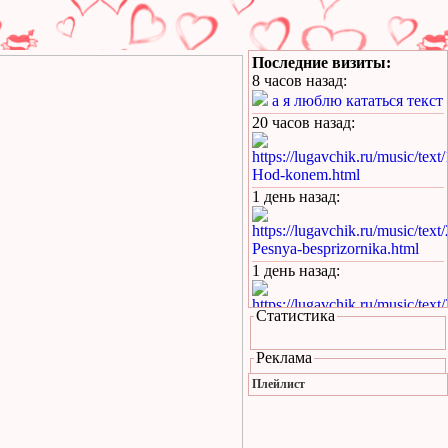
Последние визиты:
8 часов назад
:
а я люблю кататься текст
20 часов назад
:
https://lugavchik.ru/music/text
Hod-konem.html
1 день назад
:
https://lugavchik.ru/music/text
Pesnya-besprizornika.html
1 день назад
:
https://lugavchik.ru/music/text
Статистика
Pesnya-besprizornika.html
1 день назад
:
Реклама
https://lugavchik.ru/music/trac
Плейлист
Leto-(pesnya-dlya-Coya).html
1 день назад
: