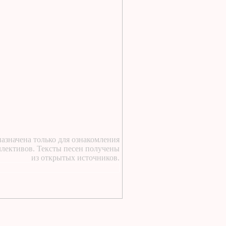
https://lugavchik.ru/music/text
Haru---Mamburu.html
1 день назад
:
Текст песни Снежный
сад Группы колибри
1 день назад
:
https://lugavchik.ru/music/text
Gerasim-i-Mu-Mu.html
1 день назад
:
https://lugavchik.ru/music/text
Hod-konem.html
2 дня назад
:
азначена только для ознакомления
https://lugavchik.ru/music/text
ллективов. Тексты песен получены
Nochnoy-larek-%28Aleksey-
из открытых источников.
Kortnev%29.html