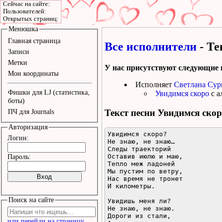
Сейчас на сайте:
Пользователей:
Открытых страниц:
Менюшка
Главная страница
Все исполнители
- Те
Записи
Метки
У нас присутствуют следующие 
Мои координаты
Исполняет
Светлана Сур
Фишки для LJ (статистика,
Увидимся скоро
с а
боты)
Текст песни
Увидимся скор
ПЧ для Journals
Авторизация
Увидимся скоро?

Логин:
Не знаю, не знаю…

Следы траекторий

Оставив июлю и маю,

Пароль:
Тепло меж ладоней

Мы пустим по ветру,

Нас время не тронет

И километры.

Поиск на сайте
Увидишь меня ли?

Не знаю, не знаю.

Дороги из стали,

или перейди на страницу