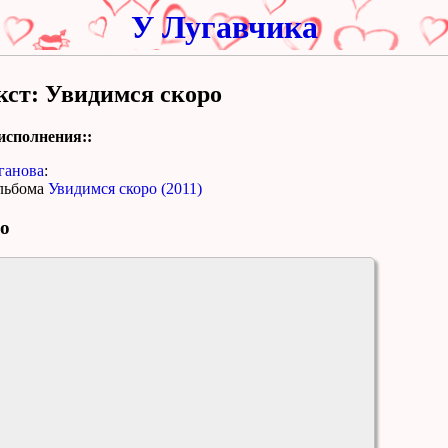
У Лугавчика
кст: Увидимся скоро
исполнения::
ганова
:
льбома
Увидимся скоро (2011)
о