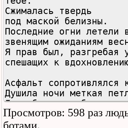
тебе. 

Сжималась твердь 

под маской белизны. 

Последние огни летели в
звенящим ожиданиям весн
Я прав был, разгребая уй
спешащих к вдохновлению
Асфальт сопротивлялся к
Душила ночи меткая петл
Лицо было подобно стари
Просмотров: 598 раз люд
не смевшему тебе ответи
"Бля". 

ботами.