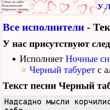
Сейчас на сайте:
У Л
Пользователей:
Открытых страниц:
Все исполнители
- Те
У нас присутствуют сле
Исполняет
Ночные сн
Черный табурет
с а
Текст песни
Черный та
Надсадно мысли корчилис