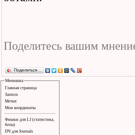
Я понял, сев на черный т
что глупо ждать людей, 
нет. 

Флюидами пропитана печа
Классически роняю веки 
Изгибами дверей твои ша
Поделиться…
Надрывами колец мой мер
Менюшка
Главная страница
стон. 

Записи
Метки
В безумном откровении б
Мои координаты
я видел отраженья мерт
Фишки для LJ (статистика,
боты)
ПЧ для Journals