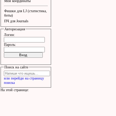
Мои координаты
Всё за солнышком, как н
Фишки для LJ (статистика,
Сладко ли, солоно ли --
боты)
ПЧ для Journals
Солнце над нашей землёй
Авторизация
Логин:
Всё потерял, ничего не 
Пароль:
А дома-то, господи, как
Ну, да уж теперь никуда
Поиск на сайте
уйду,

или перейди на страницу
Буду дома сидеть да дуд
поиска
дуду.

На этой странице:
Солнце над нашей землёй