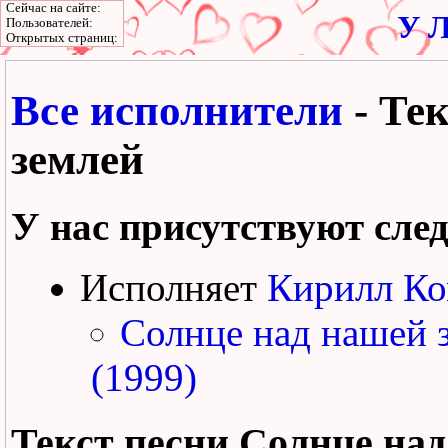
Сейчас на сайте:
У Л
Пользователей:
Открытых страниц:
Все исполнители
- Те
землей
У нас присутствуют сле
Исполняет
Кирилл Ко
Солнце над нашей 
(1999)
Текст песни
Солнце над