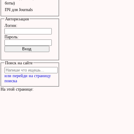
Она поклонница фрилова

боты)
ПЧ для Journals
Весь мир остался в дура
Авторизация
Логин:
О, Евдокия Кулакова

Пароль:
Эта толстая корова

Вечно спит до полвторог
Поиск на сайте
Эта толстая корова

или перейди на страницу
Она немного нездорова

поиска
Весь мир остался в дура
На этой странице:
О, sexy Дуня Кулакова

О, baby Дуня Кулакова

О, happy Дуня Кулакова
