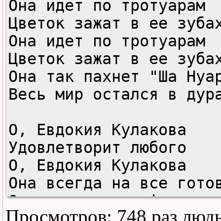
Она идет по тротуарам

Цветок зажат в ее зубах
Она идет по тротуарам

Цветок зажат в ее зубах
Она так пахнет "Ша Нуар
Весь мир остался в дура
О, Евдокия Кулакова

Удовлетворит любого

О, Евдокия Кулакова

Она всегда на все готов
Она поклонница фрилова

Просмотров: 748 раз люд
Весь мир остался в дура