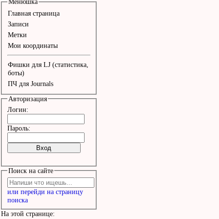
мной:

Менюшка
Главная страница
Землю - наощупь, хлеб и
Записи
Метки
на вкус,

Мои координаты
Губы губами, небо - сво
Фишки для LJ (статистика,
звездой;

боты)
ПЧ для Journals
Я больше не верю в то, 
Авторизация
что-то еще;

Логин:
Глаза с той стороны при
Пароль:
ясны.

Все назад! Я делаю перв
Поиск на сайте
Я начинаю движение в ст
или перейди на страницу
весны.

поиска
На этой странице: