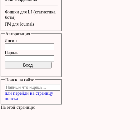
Покинешь меня,

Фишки для LJ (статистика,
Степями пленен.

боты)
ПЧ для Journals
Авторизация
Кибитками лун —

Логин:
В дорожный туман,

Пароль:
Небесный табун,

Тяжелый колчан.

Поиск на сайте
Чужая стрела,

или перейди на страницу
Луна — пополам,

поиска
Полынь да зола —

На этой странице:
Тебе, Тамерлан.
