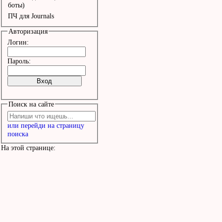
В комнате полной цветов
боты)
ПЧ для Journals
В доме дождя.

Авторизация
Логин:
Ум лезет во все.

Пароль:
Ум легче, чем дым.

Но он никогда не поймет
Поиск на сайте
Спим мы или не спим.

или перейди на страницу
поиска
А я пришел сюда сам

На этой странице:
И мне не уйти

Потому что именно здесь
Сходятся все пути

Здесь в доме дождя.