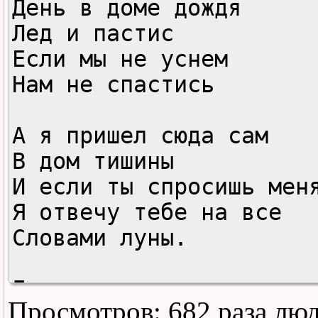
День в доме дождя

Лед и пастис

Если мы не уснем

Нам не спастись

А я пришел сюда сам

В дом тишины

И если ты спросишь меня
Я отвечу тебе на все

Словами луны.

День в доме дождя

Просмотров: 682 раза лю
Кап-капли в воде
