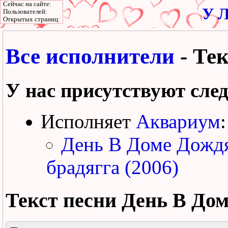
Сейчас на сайте:
У Л
Пользователей:
Открытых страниц:
Все исполнители
- Те
У нас присутствуют сле
Исполняет
Аквариум
:
День В Доме Дожд
брадягга (2006)
Текст песни
День В До