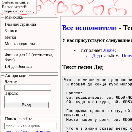
Сейчас на сайте:
Пользователей:
Открытых страниц:
Менюшка
Главная страница
Все исполнители
- Те
Записи
Метки
У нас присутствуют следующие 
Мои координаты
Исполняет
Любэ
:
Фишки для LJ (статистика,
Дед
с альбома
Полу
боты)
Текст песни
Дед
ПЧ для Journals
Авторизация
Что я в жизни успел дед сосчи
Логин:
 Я прошел до конца курс молодого бойца.

 Припев:

Пароль:
 Ой, водица-вода, ой, ЛЮБЭ-ЛЮБЭ, ой, да куда ж ты, куда, ой, ЛЮБЭ-ЛЮБЭ.

 Ой, куда ж вы куда, ой, ЛЮБЭ-ЛЮБЭ, ой, мои годы года, ой, ЛЮБЭ-ЛЮБЭ.

 Гнездышко сделал птенцу, ой, ЛЮБЭ-ЛЮБЭ, досочки сладил к крыльцу, ой, 
ЛЮБЭ-ЛЮБЭ,

Поиск на сайте
 Место нашел у реки, ой, ЛЮБЭ-ЛЮБЭ, где лучше клюют окуньки.

 Что я в жизни сказал ветер слова разбросал.

или перейди на страницу