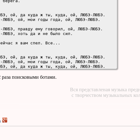
2 раза поисковыми ботами.
Вся представленая музыка предн
с творчеством музыкальных ко