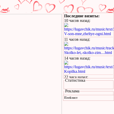
Последние визиты:
10 часов назад
:
https://lugavchik.ru/music/text
V-son-mne,zheltye-ogni.html
11 часов назад
:
https://lugavchik.ru/music/trac
Skolko-let,-skolko-zim....html
14 часов назад
:
https://lugavchik.ru/music/text
Kopilka.html
22 часа назад
:
Статистика
https://lugavchik.ru/music/text
Kukaracha.html
Реклама
1 день назад
:
Плейлист
https://lugavchik.ru/music/text
Bez-boyu.html