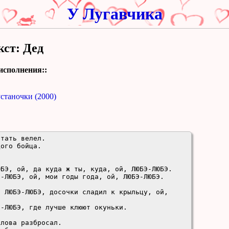
У Лугавчика
кст: Дед
исполнения::
станочки (2000)
тать велел.
