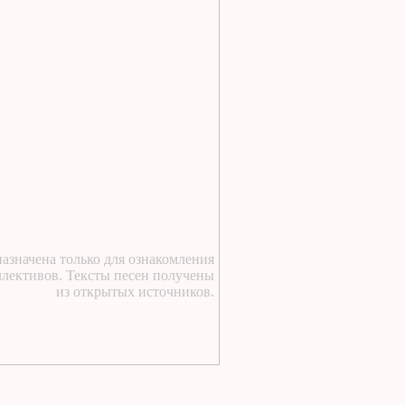
1 день назад
:
https://lugavchik.ru/music/text
Vdvoem-s-toboy.html
1 день назад
:
https://lugavchik.ru/music/trac
Buhogo-angela.html
1 день назад
:
у курского вокзала стою
я молодой текст песни
1 день назад
:
https://lugavchik.ru/music/text
Takie-devchonki.html
1 день назад
:
азначена только для ознакомления
ллективов. Тексты песен получены
https://lugavchik.ru/music/text
из открытых источников.
Pesnya-besprizornika.html