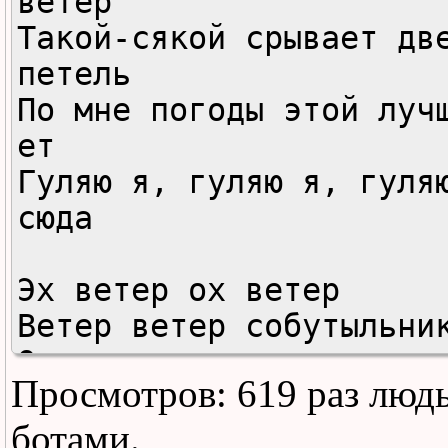
ветер

Такой-сякой срывает две
петель

По мне погоды этой луч
ет

Гуляю я, гуляю я, гуля
сюда

Эх ветер ох ветер

Ветер ветер собутыльник
Ответь за что мне дали 
Просмотров: 619 раз люд
подзатыльник

Эх ветер ветер ветер ко
ботами.