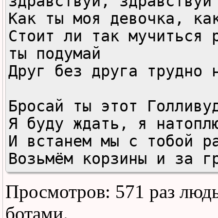
здравствуй, здравствуй 
Как ты моя девочка, как
Стоит ли так мучиться р
ты подумай

Друг без друга трудно н
Бросай ты этот Голливуд
Я буду ждать, я натоплю
И встанем мы с тобой ра
Возьмём корзины и за гр
Просмотров: 571 раз люд
И встанем мы с тобой ра
Возьмём корзины и за гр
ботами.