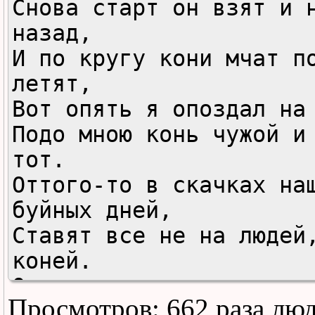
Снова старт он взят и н
назад,

И по кругу кони мчат по
летят,

Вот опять я опоздал на 
Подо мною конь чужой и 
тот.

Оттого-то в скачках наш
буйных дней,

Ставят все не на людей,
коней.

Отчего же в этот час - 
Просмотров: 662 раза лю
час,
