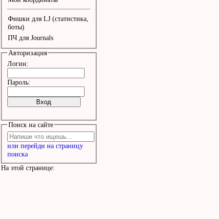
неба.

Фишки для LJ (статистика,
боты)
ПЧ для Journals
(о-о-о-о-о-о-е-е

Авторизация
Логин:
уа, в уголочке неба, уа
Пароль:
Кур ту теци, кур ту тец
Поиск на сайте
гайлинс манс?

или перейди на страницу
Крейсо! Крейсо! Виенс, 
поиска
трис!

На этой странице:
Сакиет лудзу, Бегемоц..