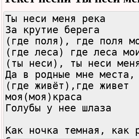
Ты неси меня река

За крутие берега

(где поля), где поля мо
(где леса) где леса мои
(ты неси), ты неси меня
Да в родные мне места,

(где живёт),где живет 
моя(моя)краса

Голубы у нее шлаза

Как ночка темная, как р