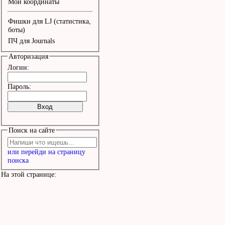
Мои координаты
быстрая

Фишки для LJ (статистика,
Как одинокая луна на не
боты)
ПЧ для Journals
меня она
Авторизация
Логин:
Пароль:
Поиск на сайте
или перейди на страницу
поиска
На этой странице: