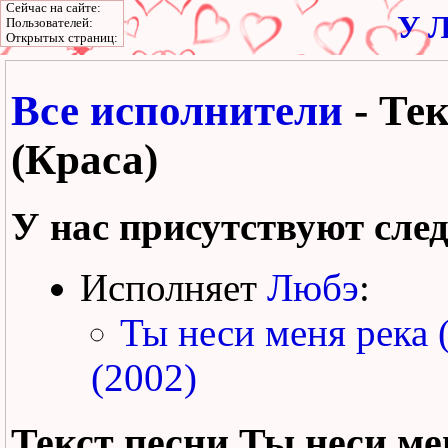
Сейчас на сайте:
У Л
Пользователей:
Открытых страниц:
Все исполнители
- Тек
(Краса)
У нас присутствуют сле
Исполняет
Любэ
:
Ты неси меня река 
(2002)
Текст песни
Ты неси ме