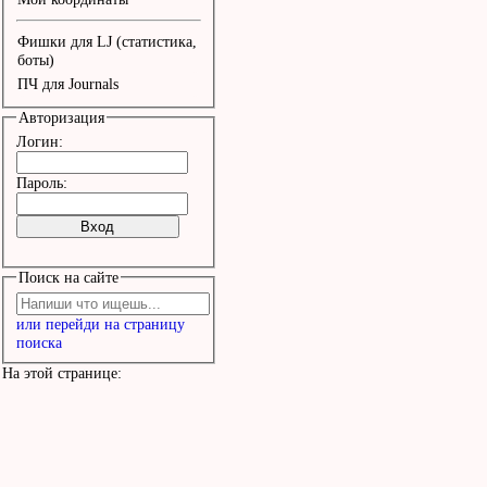
голосов.

Фишки для LJ (статистика,
    Но один - как птица в 
боты)
ПЧ для Journals
горсти;

Авторизация
    И я сжимаю кулак: " Лети, 
Логин:
мой ангел, лети!"
Пароль:
Поиск на сайте
или перейди на страницу
поиска
На этой странице: