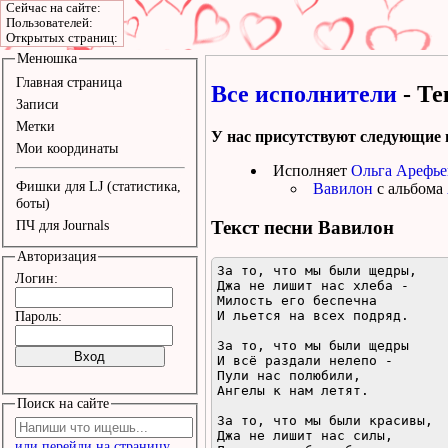
Сейчас на сайте:
Пользователей:
Открытых страниц:
Менюшка
Главная страница
Все исполнители
- Те
Записи
Метки
У нас присутствуют следующие 
Мои координаты
Исполняет
Ольга Арефье
Фишки для LJ (статистика,
Вавилон
с альбома
боты)
Текст песни
Вавилон
ПЧ для Journals
Авторизация
За то, что мы были щедры,

Логин:
Джа не лишит нас хлеба -

Милость его беспечна

И льется на всех подряд.

Пароль:
За то, что мы были щедры

И всё раздали нелепо -

Пули нас полюбили,

Ангелы к нам летят.

Поиск на сайте
За то, что мы были красивы,

Джа не лишит нас силы,

или перейди на страницу