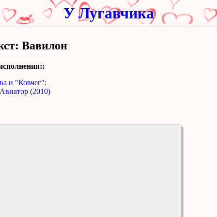
У Лугавчика
кст: Вавилон
исполнения::
ва и "Ковчег"
:
Авиатор (2010)