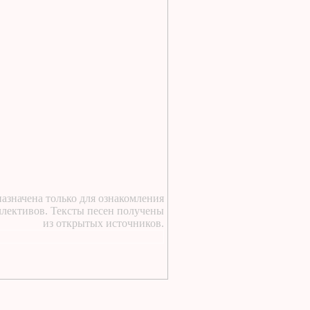
1 день назад
:
https://lugavchik.ru/music/text
Vdvoem-s-toboy.html
1 день назад
:
https://lugavchik.ru/music/trac
Buhogo-angela.html
1 день назад
:
у курского вокзала стою
я молодой текст песни
1 день назад
:
https://lugavchik.ru/music/text
Takie-devchonki.html
1 день назад
:
азначена только для ознакомления
ллективов. Тексты песен получены
https://lugavchik.ru/music/text
из открытых источников.
Pesnya-besprizornika.html