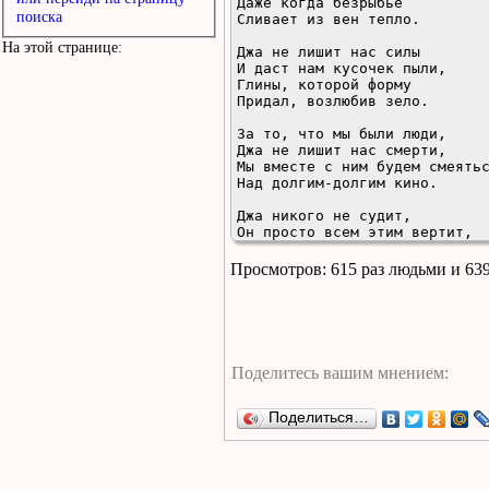
Даже когда безрыбье

поиска
Сливает из вен тепло.

На этой странице:
Джа не лишит нас силы

И даст нам кусочек пыли,

Глины, которой форму

Придал, возлюбив зело.

За то, что мы были люди,

Джа не лишит нас смерти,

Мы вместе с ним будем смеятьс
Над долгим-долгим кино.

Джа никого не судит,

Он просто всем этим вертит,

В палитре кипучей смерти

Смешав светло и темно.

Просмотров: 615 раз людьми и 63
По дороге на Вавилон

Я потерял свою башню,

Зато встретил столпотворение

Блудниц, языков и монет.

По дороге на Вавилон

Было весело мне и страшно.

По дороге на этот город я вст
То, чего в нем больше нет.
Поделиться…