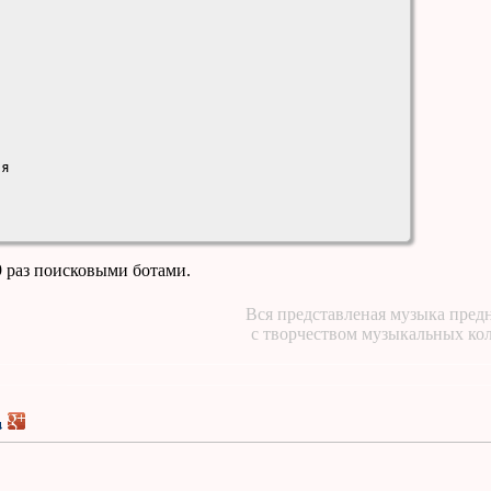
я

9 раз поисковыми ботами.
Вся представленая музыка предн
с творчеством музыкальных ко
ретил
