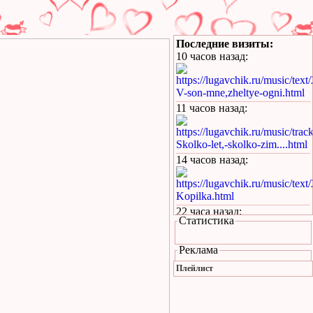
Последние визиты:
10 часов назад
:
https://lugavchik.ru/music/text
V-son-mne,zheltye-ogni.html
11 часов назад
:
https://lugavchik.ru/music/trac
Skolko-let,-skolko-zim....html
14 часов назад
:
https://lugavchik.ru/music/text
Kopilka.html
22 часа назад
:
Статистика
https://lugavchik.ru/music/text
Kukaracha.html
Реклама
1 день назад
:
Плейлист
https://lugavchik.ru/music/text
Bez-boyu.html