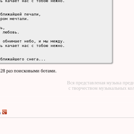
ь качает нас с тобою нежно.

ближайшей печали,

ром мечтали.

ь,

 любовь.

 обнимает небо, и мы между.

ь качает нас с тобою нежно.

 ближайшего снега...
028 раз поисковыми ботами.
Вся представленая музыка предн
с творчеством музыкальных ко