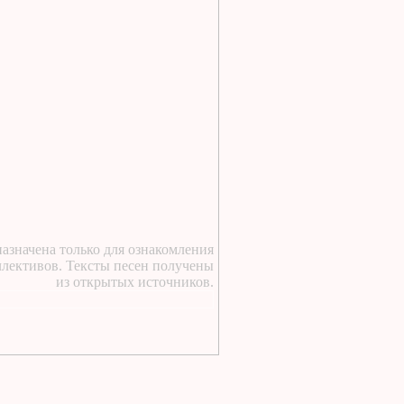
https://lugavchik.ru/music/text
Haru---Mamburu.html
1 день назад
:
Текст песни Снежный
сад Группы колибри
1 день назад
:
https://lugavchik.ru/music/text
Gerasim-i-Mu-Mu.html
1 день назад
:
https://lugavchik.ru/music/text
Hod-konem.html
2 дня назад
:
азначена только для ознакомления
https://lugavchik.ru/music/text
ллективов. Тексты песен получены
Nochnoy-larek-%28Aleksey-
из открытых источников.
Kortnev%29.html