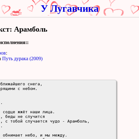
У Лугавчика
кст: Арамболь
исполнения::
ров
:
а
Путь дурака (2009)
ближайшего снега,

рящими с небом.



.

 содце жжёт наши лица.

, беды не случится

, с тобой случается чудо - Арамболь,

.

 обнимает небо, и мы между.
