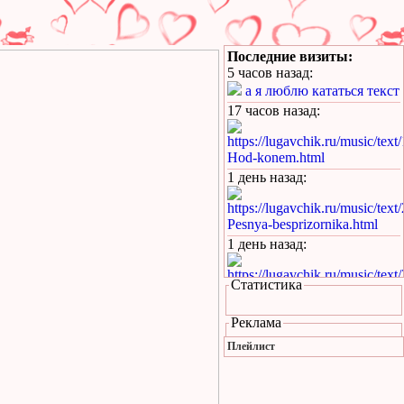
Последние визиты:
5 часов назад
:
а я люблю кататься текст
17 часов назад
:
https://lugavchik.ru/music/text
Hod-konem.html
1 день назад
:
https://lugavchik.ru/music/text
Pesnya-besprizornika.html
1 день назад
:
https://lugavchik.ru/music/text
Статистика
Pesnya-besprizornika.html
1 день назад
:
Реклама
https://lugavchik.ru/music/trac
Плейлист
Leto-(pesnya-dlya-Coya).html
1 день назад
: