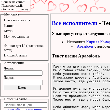
Сейчас на сайте:
Пользователей:
Открытых страниц:
Менюшка
Главная страница
Все исполнители
- Те
Записи
Метки
У нас присутствуют следующие 
Мои координаты
Исполняет
Кирилл Кома
Фишки для LJ (статистика,
Арамболь
с альбом
боты)
Текст песни
Арамболь
ПЧ для Journals
Авторизация
Где-то за две тысячи миль от 
Логин:
Мы с тобою стали людьми, гово
Небо услышало нас с тобой,

И показало дорогу в Арамболь.
Пароль:
Тихое место, где умирает боль
Мы денжим путь на юго-восток,
Но с тем кто попадает в поток
Если ты правильно выбарл роль
Поиск на сайте
Тихое место, где умирает боль
Небо обнимает море, море море
или перейди на страницу