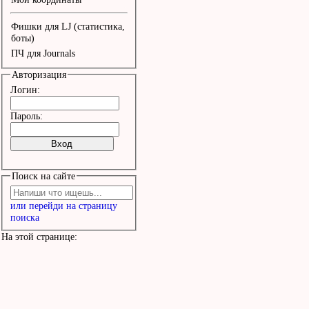
А ты, ласточка, пой, а 
Фишки для LJ (статистика,
беги.

боты)
ПЧ для Journals
Авторизация
Пой, ласточка, пой - а 
Логин:
в тамтам.

Пароль:
Ясны соколы здесь, ясны
там.

Поиск на сайте
Сокол летит, а баба род
или перейди на страницу
Значит, все, как всегда
поиска
по местам...
На этой странице: