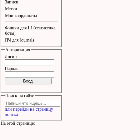
хочу уйти в retreat

Записи
Метки
И мне на встречу Lagerf
Мои координаты
гляжу, а мы на Oxford s
Фишки для LJ (статистика,
боты)
ПЧ для Journals
Со мной наш боцман Паша
Авторизация
кто держит фасон

Логин:
На нем пиджак от Yamamo
Пароль:
штаны Comme de Garson

И тут вбегает эта женщи
Поиск на сайте
картины Мане

или перейди на страницу
Кричит - у нас четыре т
поиска
быстро едем все ко мне

На этой странице:
У них нет денег на 