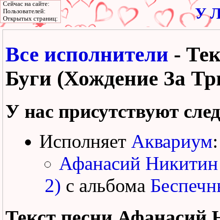
Сейчас на сайте:
У Л
Пользователей:
Открытых страниц:
Все исполнители
- Те
Буги (Хождение За Тр
У нас присутствуют сле
Исполняет
Аквариум
:
Афанасий Никитин 
2)
с альбома
Беспечн
Текст песни
Афанасий Н