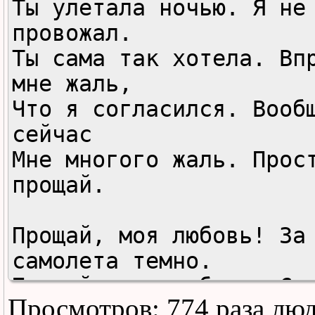
Ты улетала ночью. Я не 
провожал.

Ты сама так хотела. Впр
мне жаль,

Что я согласился. Вообщ
сейчас

Мне многого жаль. Прост
прощай.

Прощай, моя любовь! За 
самолета темно.

Прощай, моя любовь. С т
Просмотров: 774 раза лю
было тепло.
