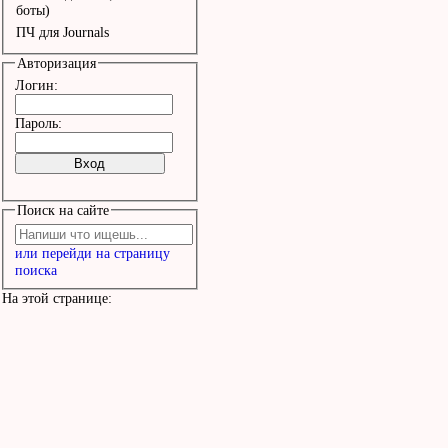
было тепло.

боты)
ПЧ для Journals
Авторизация
Ты была лестью, я -- ль
Логин:
Ты была песней, я был п
Пароль:
Теперь твои ноты не у м
рукой.

Поиск на сайте
Теперь тебя поёт кто-то
или перейди на страницу
поиска
Прощай, моя любовь! Я б
На этой странице:
весел назло.

Прощай, моя любовь. С т
было тепло.
