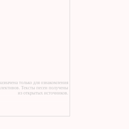
16 часов назад
:
https://lugavchik.ru/music/text
Goroskop.html
21 час назад
:
https://lugavchik.ru/music/text
V-chem-delo.html
1 день назад
:
https://lugavchik.ru/music/text
Anasha.html
1 день назад
:
https://lugavchik.ru/music/text
Haru---Mamburu.html
азначена только для ознакомления
1 день назад
:
ллективов. Тексты песен получены
из открытых источников.
https://lugavchik.ru/music/text
Gerasim-i-Mu-Mu.html