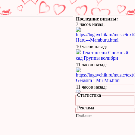
Последние визиты:
7 часов назад
:
https://lugavchik.ru/music/text
Haru---Mamburu.html
10 часов назад
:
Текст песни Снежный
сад Группы колибри
11 часов назад
:
https://lugavchik.ru/music/text
Gerasim-i-Mu-Mu.html
11 часов назад
:
Статистика
https://lugavchik.ru/music/text
Hod-konem.html
Реклама
15 часов назад
:
Плейлист
https://lugavchik.ru/music/text
Nochnoy-larek-%28Aleksey-
Kortnev%29.html