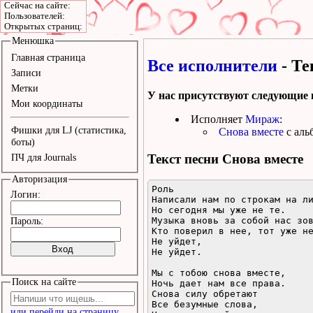
Сейчас на сайте:
Пользователей:
Открытых страниц:
Менюшка
Главная страница
Все исполнители
- Те
Записи
Метки
У нас присутствуют следующие 
Мои координаты
Исполняет
Мираж
:
Фишки для LJ (статистика,
Снова вместе
с аль
боты)
Текст песни
Снова вместе
ПЧ для Journals
Авторизация
Роль

Логин:
Написали нам по строкам на ли
Но сегодня мы уже не те.

Музыка вновь за собой нас зов
Пароль:
Кто поверил в нее, тот уже не
Не уйдет, 

Не уйдет.

Мы с тобою снова вместе,

Поиск на сайте
Ночь дает нам все права.

Снова силу обретают

Все безумные слова,

или перейди на страницу