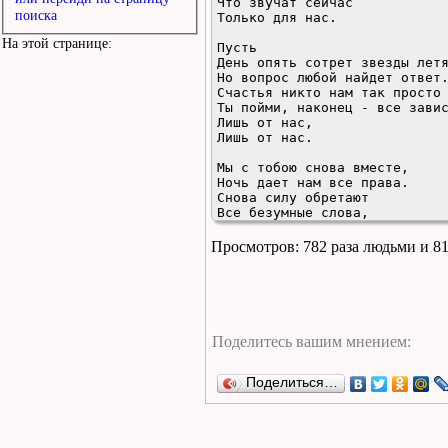
Что звучат сейчас

поиска
Только для нас.

На этой странице:
Пусть

День опять сотрет звезды летя
Но вопрос любой найдет ответ.
Счастья никто нам так просто 
Ты пойми, наконец - все завис
Лишь от нас,

Лишь от нас.

Мы с тобою снова вместе,

Ночь дает нам все права.

Снова силу обретают

Все безумные слова,

Что звучат сейчас

Только для нас.

Просмотров: 782 раза людьми и 8
Счастья никто нам так просто 
Ты пойми, наконец - все завис
Лишь от нас,

Лишь от нас.

Мы с тобою снова вместе,

Ночь дает нам все права.

Снова силу обретают

Поделиться…
Все безумные слова,

Что звучат сейчас

Только для нас.