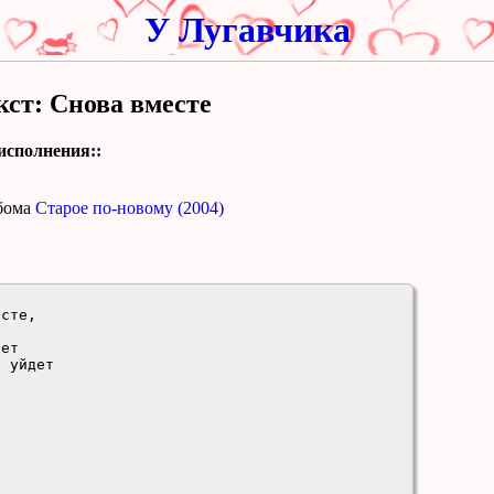
У Лугавчика
кст: Снова вместе
исполнения::
бома
Старое по-новому (2004)
сте, 

ет

 уйдет
