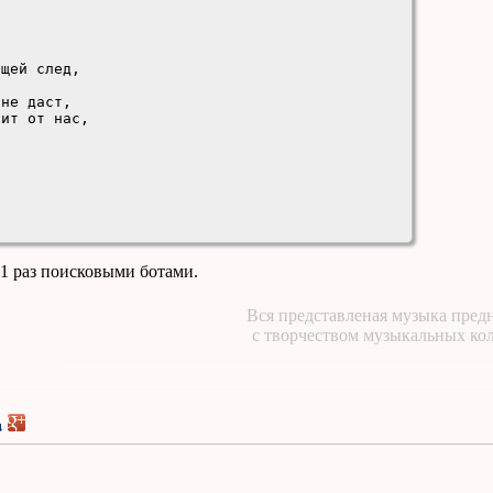
щей след,



не даст,

ит от нас,

11 раз поисковыми ботами.
не даст,

Вся представленая музыка предн
ит от нас,

с творчеством музыкальных ко