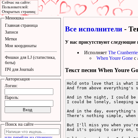
Сейчас на сайте:
Пользователей:
Открытых страниц:
Менюшка
Главная страница
Все исполнители
- Те
Записи
Метки
У нас присутствуют следующие 
Мои координаты
Исполняет
The Cranberrie
Фишки для LJ (статистика,
When Youre Gone
с 
боты)
Текст песни
When Youre G
ПЧ для Journals
Авторизация
Hold onto love that is what I
Логин:
And from above everything's s
And in the night, I could be 
Пароль:
I could be lonely, sleeping w
And in the day, everything's 
There's nothing simple, when 
Поиск на сайте
But I'll miss you when you're
And it's going to carry on, t
или перейди на страницу