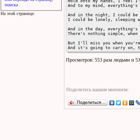
Hold onto my hands, I feel I'
поиска
And to my mind, everything's 
На этой странице:
And in the night, I could be 
I could be lonely, sleeping w
And in the day, everything's 
There's nothing simple, when 
But I'll miss you when you're
And it's going to carry on, 
Просмотров: 553 раза людьми и 5
Поделиться…