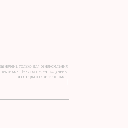
https://lugavchik.ru/music/text
Haru---Mamburu.html
2 дня назад
:
Текст песни Снежный
сад Группы колибри
2 дня назад
:
https://lugavchik.ru/music/text
Gerasim-i-Mu-Mu.html
2 дня назад
:
https://lugavchik.ru/music/text
Hod-konem.html
азначена только для ознакомления
ллективов. Тексты песен получены
2 дня назад
:
из открытых источников.
https://lugavchik.ru/music/text
Nochnoy-larek-%28Aleksey-
Kortnev%29.html