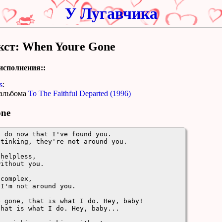
У Лугавчика
кст: When Youre Gone
исполнения::
s
:
альбома
To The Faithful Departed (1996)
one
 do now that I've found you.

tinking, they're not around you.

helpless,

ithout you.

complex,

I'm not around you.

 gone, that is what I do. Hey, baby!

hat is what I do. Hey, baby...
