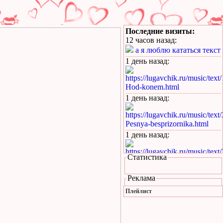
Последние визиты:
12 часов назад
:
а я люблю кататься текст
1 день назад
:
https://lugavchik.ru/music/text
Hod-konem.html
1 день назад
:
https://lugavchik.ru/music/text
Pesnya-besprizornika.html
1 день назад
:
https://lugavchik.ru/music/text
Статистика
Pesnya-besprizornika.html
1 день назад
:
Реклама
https://lugavchik.ru/music/trac
Плейлист
Leto-(pesnya-dlya-Coya).html
1 день назад
: