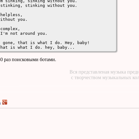
m sinking, sinking without you.

stinking, stinking without you.

helpless,

ithout you.

complex,

I'm not around you.

 gone, that is what I do. Hey, baby!

that is what I do. hey, baby...
30 раз поисковыми ботами.
Вся представленая музыка предн
с творчеством музыкальных ко