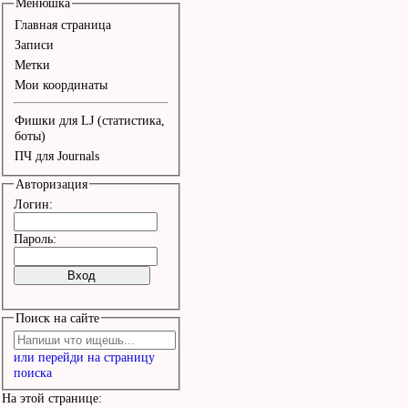
Космонавты на орбите

Менюшка
Главная страница
Курят дурь и верят в ле
Записи
Метки
Мои координаты
Припев

Фишки для LJ (статистика,
боты)
ПЧ для Journals
Превращалась кровь в иг
Авторизация
Еще вздох и будет поздн
Логин:
Ты сказала: "Тихий анге
Пароль:
Знает тайный путь по зв
И как будто заклинанье,
Поиск на сайте
Прошептала мне еще:

или перейди на страницу
"Только б ветер заблуди
поиска
Только б снег нас не на
На этой странице: