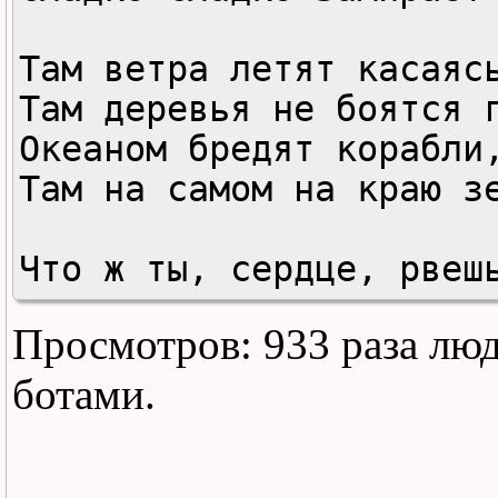
Там ветра летят касаясь
Там деревья не боятся г
Океаном бредят корабли,
Там на самом на краю зе
Что ж ты, сердце, рвешь
груди,

Просмотров: 933 раза лю
Погоди немного, погоди,
Чистый голос в небесах 
ботами.
Светлый полдень над зем
встает.