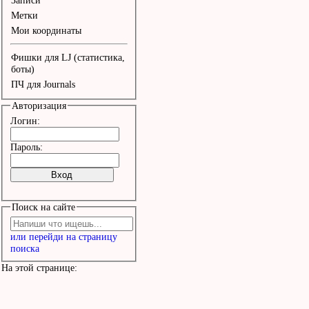
Записи
Метки
Что случилось с тобой?

Мои координаты
Фишки для LJ (статистика,
Непокоренная вера в доб
боты)
ПЧ для Journals
Непокоренная вера, 

Авторизация
Непокоренная вера в доб
Логин:
Непокоренная вера.

Пароль:
Эй, что случилось с тоб
Поиск на сайте
Эй, что случилось с тоб
или перейди на страницу
поиска
Видишь - горит огонек? 
На этой странице:
Видишь - кружит мотылек