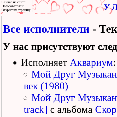
Сейчас на сайте:
У Л
Пользователей:
Открытых страниц:
Все исполнители
- Те
У нас присутствуют сле
Исполняет
Аквариум
:
Мой Друг Музыкан
век (1980)
Мой Друг Музыкант
track]
с альбома
Скор