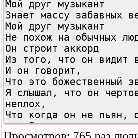
Мой друг музыкант

Знает массу забавных ве
Мой друг музыкант

Не похож на обычных люд
Он строит аккорд

Из того, что он видит в
И он говорит,

Что это божественный зв
Я слышал, что он чертов
неплох,

Что когда он не пьян, о
как бог.

Просмотров: 765 раз люд
И, простая душа, я гляж