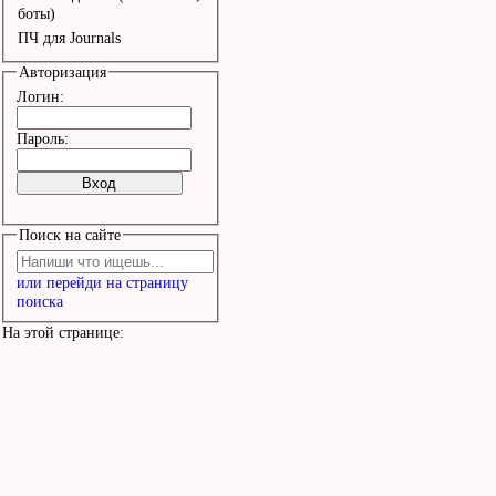
То мир - большая свинья
боты)
ПЧ для Journals
Но сегодня на редкость 
Авторизация
задумчивый день,

Логин:
А вчера был дождь, игра
Пароль:
лень.

Наверное, завтра; да, з
Поиск на сайте
наверняка;

или перейди на страницу
Во славу музыки

поиска
Сегодня начнем с конья
На этой странице: