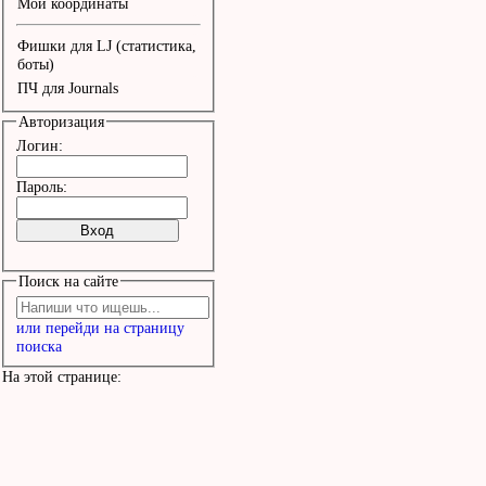
Мои координаты
Фишки для LJ (статистика,
Эй, с нами Долгопрудный
боты)
ПЧ для Journals
Эй, за нами Долгопрудны
Авторизация
Два забора, три двора,

Логин:
До сих пор он центр мир
Пароль:
Эй, город Долгопрудный,
Поиск на сайте
Эй, с нами Долгопрудный
или перейди на страницу
Эй, город Долгопрудный,
поиска
Эй, за нами Долгопрудны
На этой странице:
Эй, за нами Долгопрудн