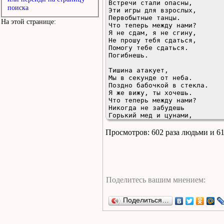
Встречи стали опасны,

поиска
Эти игры для взрослых,

Первобытные танцы.

На этой странице:
Что теперь между нами?

Я не сдам, я не сгину,

Не прошу тебя сдаться,

Помогу тебе сдаться.

Погибнешь.

Тишина атакует,

Мы в секунде от неба.

Поздно бабочкой в стекла.

Я же вижу, ты хочешь.

Что теперь между нами?

Никогда не забудешь

Горький мед и цунами,

Горький мед и цунами.
Просмотров: 602 раза людьми и 6
Поделиться…