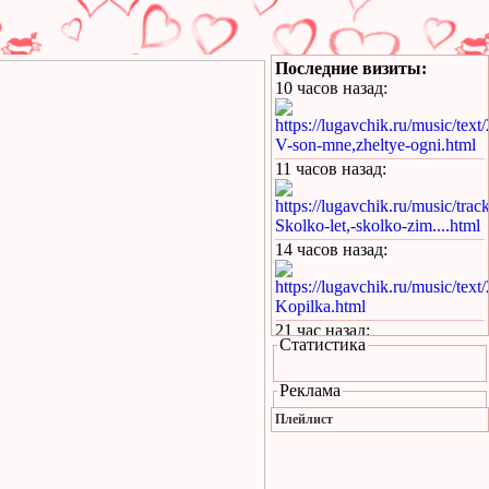
Последние визиты:
10 часов назад
:
https://lugavchik.ru/music/text
V-son-mne,zheltye-ogni.html
11 часов назад
:
https://lugavchik.ru/music/trac
Skolko-let,-skolko-zim....html
14 часов назад
:
https://lugavchik.ru/music/text
Kopilka.html
21 час назад
:
Статистика
https://lugavchik.ru/music/text
Kukaracha.html
Реклама
1 день назад
:
Плейлист
https://lugavchik.ru/music/text
Bez-boyu.html