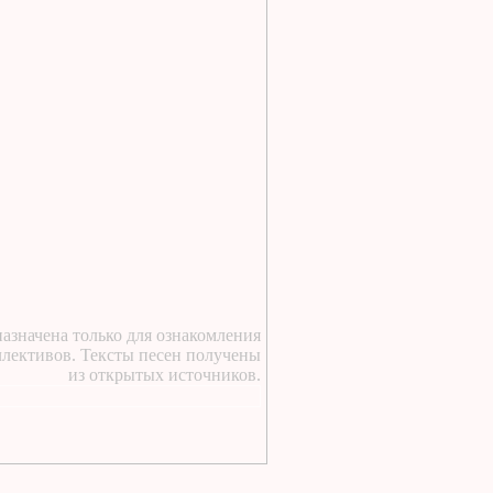
1 день назад
:
https://lugavchik.ru/music/text
Vdvoem-s-toboy.html
1 день назад
:
https://lugavchik.ru/music/trac
Buhogo-angela.html
1 день назад
:
у курского вокзала стою
я молодой текст песни
1 день назад
:
https://lugavchik.ru/music/text
Takie-devchonki.html
1 день назад
:
азначена только для ознакомления
https://lugavchik.ru/music/text
ллективов. Тексты песен получены
Pesnya-besprizornika.html
из открытых источников.