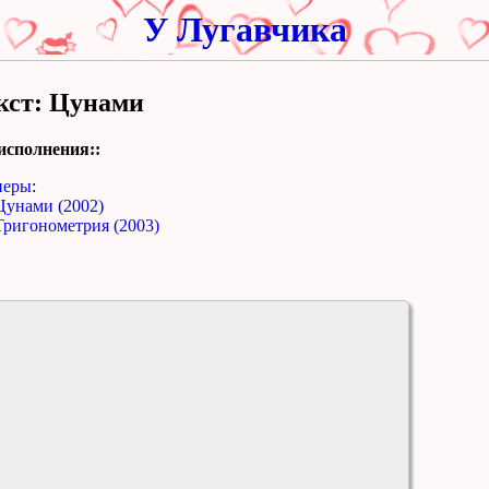
У Лугавчика
кст: Цунами
исполнения::
перы
:
Цунами (2002)
Тригонометрия (2003)