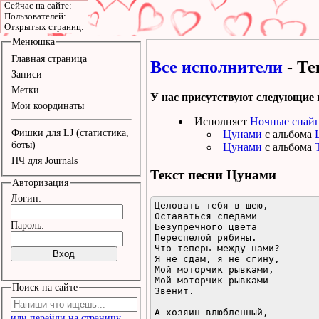
Сейчас на сайте:
Пользователей:
Открытых страниц:
Менюшка
Главная страница
Все исполнители
- Те
Записи
Метки
У нас присутствуют следующие 
Мои координаты
Исполняет
Ночные снай
Фишки для LJ (статистика,
Цунами
с альбома
боты)
Цунами
с альбома
ПЧ для Journals
Текст песни
Цунами
Авторизация
Логин:
Целовать тебя в шею,

Оставаться следами

Пароль:
Безупречного цвета

Переспелой рябины.

Что теперь между нами?

Я не сдам, я не сгину,

Мой моторчик рывками,

Мой моторчик рывками

Поиск на сайте
Звенит.

А хозяин влюбленный,

или перейди на страницу