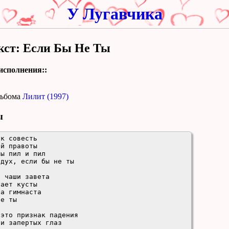
У Лугавчика
кст: Если Бы Не Ты
исполнения::
льбома
Лилит (1997)
ы
к совесть

й правоты

ы пил и пил

дух, если бы не ты

 чаши завета

ает кусты

а гимнаста

е ты

это признак падения

и запертых глаз
