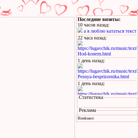
Последние визиты:
10 часов назад
:
а я люблю кататься текст
22 часа назад
:
https://lugavchik.ru/music/text
Hod-konem.html
1 день назад
:
https://lugavchik.ru/music/text
Pesnya-besprizornika.html
1 день назад
:
https://lugavchik.ru/music/text
Статистика
Pesnya-besprizornika.html
1 день назад
:
Реклама
https://lugavchik.ru/music/trac
Плейлист
Leto-(pesnya-dlya-Coya).html
1 день назад
: