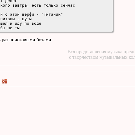
т денег

кого завтра, есть только сейчас

й с этой верфи - "Титаник"

питаны - шуты

шел и иду по воде

 бы не ты
3 раз поисковыми ботами.
Вся представленая музыка предн
с творчеством музыкальных ко