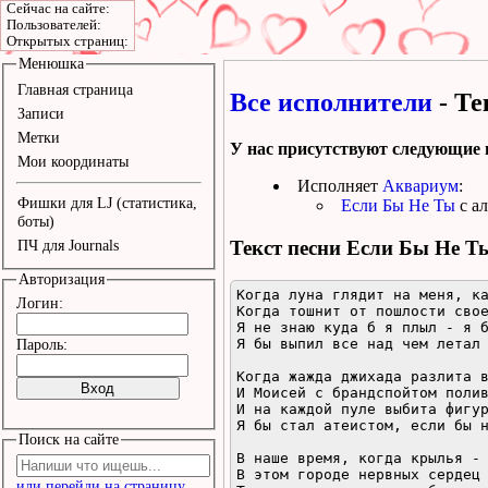
Сейчас на сайте:
Пользователей:
Открытых страниц:
Менюшка
Главная страница
Все исполнители
- Те
Записи
Метки
У нас присутствуют следующие 
Мои координаты
Исполняет
Аквариум
:
Фишки для LJ (статистика,
Если Бы Не Ты
с а
боты)
Текст песни
Если Бы Не Т
ПЧ для Journals
Авторизация
Когда луна глядит на меня, ка
Логин:
Когда тошнит от пошлости свое
Я не знаю куда б я плыл - я б
Я бы выпил все над чем летал 
Пароль:
Когда жажда джихада разлита в
И Моисей с брандспойтом полив
И на каждой пуле выбита фигур
Я бы стал атеистом, если бы н
Поиск на сайте
В наше время, когда крылья - 
В этом городе нервных сердец 
или перейди на страницу