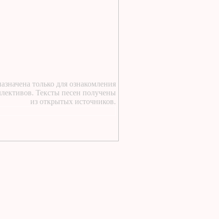
https://lugavchik.ru/music/text
Haru---Mamburu.html
2 дня назад
:
Текст песни Снежный
сад Группы колибри
2 дня назад
:
https://lugavchik.ru/music/text
Gerasim-i-Mu-Mu.html
азначена только для ознакомления
2 дня назад
:
ллективов. Тексты песен получены
из открытых источников.
https://lugavchik.ru/music/text
Hod-konem.html
2 дня назад
:
https://lugavchik.ru/music/text
Nochnoy-larek-%28Aleksey-
Kortnev%29.html