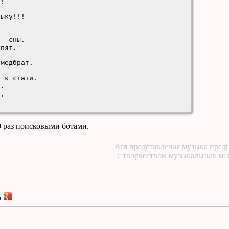
!

ыку!!!

- сны.

пят.

медбрат.

 к стати.

.

, 



ами".

0 раз поисковыми ботами.
Вся представленая музыка предн
с творчеством музыкальных ко