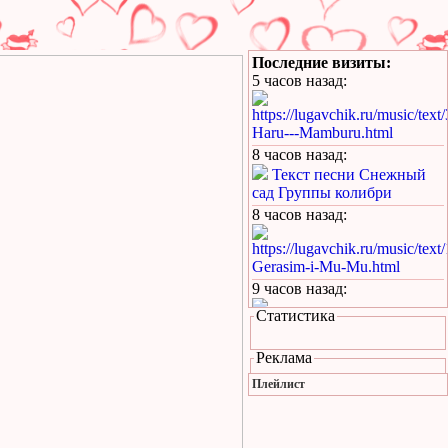
Последние визиты:
5 часов назад
:
https://lugavchik.ru/music/text
Haru---Mamburu.html
8 часов назад
:
Текст песни Снежный
сад Группы колибри
8 часов назад
:
https://lugavchik.ru/music/text
Gerasim-i-Mu-Mu.html
9 часов назад
:
Статистика
https://lugavchik.ru/music/text
Hod-konem.html
Реклама
13 часов назад
:
Плейлист
https://lugavchik.ru/music/text
Nochnoy-larek-%28Aleksey-
Kortnev%29.html