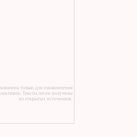
14 часов назад
:
https://lugavchik.ru/music/text
Goroskop.html
19 часов назад
:
https://lugavchik.ru/music/text
V-chem-delo.html
1 день назад
:
https://lugavchik.ru/music/text
Anasha.html
1 день назад
:
https://lugavchik.ru/music/text
Haru---Mamburu.html
азначена только для ознакомления
1 день назад
:
ллективов. Тексты песен получены
из открытых источников.
https://lugavchik.ru/music/text
Gerasim-i-Mu-Mu.html