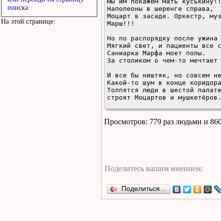
мы им покажем мать куськину!!
поиска
Наполеоны в шеренге справа, 

Моцарт в засаде. Оркестр, муз
На этой странице:
Марш!!!

Но по распорядку после ужина 
Мягкий свет, и пациенты все с
Саниарка Марфа моет полы. 

За столиком о чем-то мечтает 
И все бы ништяк, но совсем не
Какой-то шум в конце коридора
Толпятся люди в шестой палате
строят Моцартов и мушкетёров.
Нашего права Бог рассудит.

На транспарантах "Коррадо с н
Просмотров: 779 раз людьми и 86
С этим девизом мы водрузим

над Сицилией красное знамя!

Вперёд!
Поделиться…