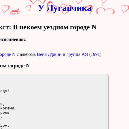
У Лугавчика
кст: В некоем уездном городе N
исполнения::
городе N
с альбома
Веня Д'ркин и группа АЯ (1991)
ном городе N


еду! 

и,

ногами.

роев

.

дом, 
