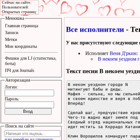
Сейчас на сайте:
Пользователей:
Открытых страниц:
Менюшка
Главная страница
Все исполнители
- Те
Записи
Метки
У нас присутствуют следующие 
Мои координаты
Исполняет
Веня Д'ркин
:
Фишки для LJ (статистика,
В некоем уездном 
боты)
Текст песни
В некоем уезд
ПЧ для Journals
Авторизация
В неком уездном городе N

Логин:
митингуют бабы и деды.

Мафия - сильна, но мы сильней
в своем единстве и веря в поб
Пароль:
Вперёд!

Сделай шаг, предчувствие кров
Чего-то жадно ждет земля под 
Сводный отряд национальных ге
Поиск на сайте
идет мстить за Коррадо Катани
Клим Ворошилов командует пара
или перейди на страницу