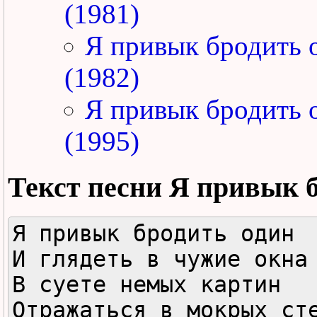
(1981)
Я привык бродить 
(1982)
Я привык бродить 
(1995)
Текст песни
Я привык б
Я пpивык бpодить один

И глядеть в чyжие окна

В сyете немых каpтин

Отpажаться в мокpых сте