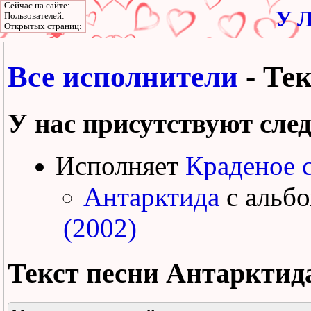
Сейчас на сайте:
У Л
Пользователей:
Открытых страниц:
Все исполнители
- Те
У нас присутствуют сле
Исполняет
Краденое 
Антарктида
с альб
(2002)
Текст песни
Антарктид