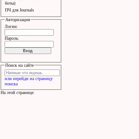
льдины,

боты)
ПЧ для Journals
Ледяные губы Антарктиды
Авторизация
Логин:
Месяц невесел, смотрел 
Пароль:
глазами

Не зря ты.

Поиск на сайте
Что-то случилось, мне к
или перейди на страницу
ты уезжаешь

поиска
Куда-то.

На этой странице:
Передай привет от меня 
дальней!

Пионерам мой салют поля