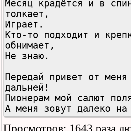
Месяц крадётся и в спин
толкает,

Играет.

Кто-то подходит и крепк
обнимает,

Не знаю.

Передай привет от меня 
дальней!

Пионерам мой салют поля
А меня зовут далеко на 
льдины,

Просмотров: 1643 раза л
Ледяные губы Антарктиды