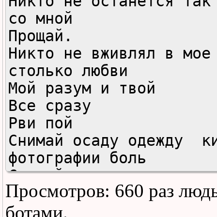
Никто не останется так 
со мной

Прощай.

Никто не вживлял в мое 
столько любви

Мой разум и твой

Все сразу

Рви пой

Снимай осаду одежду  ки
фотографии боль

Сжигай мои негативы, он
Просмотров: 660 раз люд
просто повсюду

С тобой сложно, ты чудо
ботами.