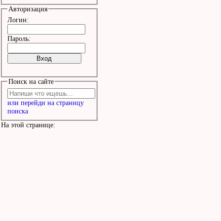
несет к тебе

Авторизация
Скучай. Так же как я 
Логин:
расставаясь на миг как 
Пароль:
вечность

Письма мои сохраняют тв
Поиск на сайте
Кровь моя стала твоей 
или перейди на страницу
поиска
На этой странице: