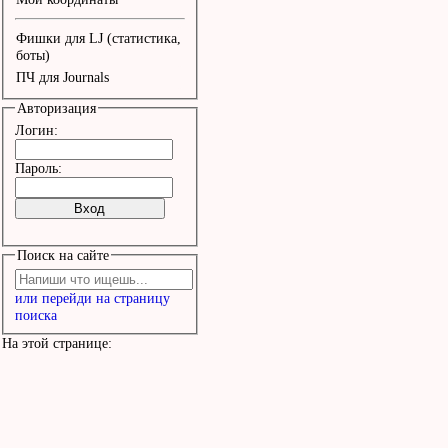
...На башнях горят огни
Фишки для LJ (статистика,
И,значит,ещё нас хранит
боты)
ПЧ для Journals
Твоя любовь,Москва...

Авторизация
Логин:
Летим над лентою реки,

Пароль:
Над маревом седым,

И,как всегда,твои духи

Поиск на сайте
Напоминают дым...

или перейди на страницу
Гремит восторженный сал
поиска
И ждать уже невмочь...

На этой странице:
...В домах играют и пою
Приходит ночь!
