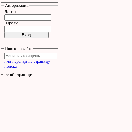
больше нет нет нет нет 
Авторизация
нет нет нет нет нет нет
Логин:
нет нет нет нет нет нет
Пароль:
нет нет нет нет нет нет
нет нет нет нет нет не
Поиск на сайте
или перейди на страницу
поиска
На этой странице: