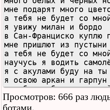
много белых и чёрных но
мне подарят много цвето
а тебя не будет со мной
я увижу милан и бордо

в Сан-Франциско куплю п
мне пришлют из пустыни 
а тебя не будет со мной
научусь я водить самолё
я с акулами буду на ты

я освою аркан и гарпун

а тебя не будет со мной
Просмотров: 666 раз люд
я бабулькам всех городо
отдам всё что буду имет
ботами.