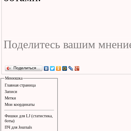
налегке зашагаю вперёд

а тебя не будет со мной
и когда придёт мой черё
я сожму свою жизнь в ку
поцелую её подтолкну

лети! тебя уже ждут

и оставшись один на оди
Поделиться…
с пустотою больших пере
Менюшка
Главная страница
я спрошу ты любовь моя 
Записи
Метки
но тебя со мной уже нет
Мои координаты
но тебя со мной уже нет
Фишки для LJ (статистика,
но тебя со мной

боты)
ПЧ для Journals